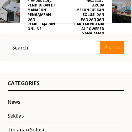
Previous Story:
Next Story:
PENDIDIKAN DI
ARUBA
MANAPUN:
MELUNCURKAN
PENGAJARAN
SOLUSI DAN
DAN
PANDANGAN
PEMBELAJARAN
BARU MENGENAI
ONLINE
AI-POWERED
YANG AMAN
UNTUK
MENGONSEPKAN
Search
ULANG TEMPAT
KERJA
CATEGORIES
News
Sekilas
Tinjauan Solusi